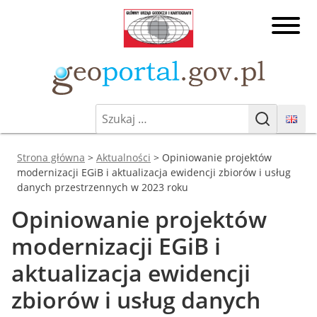
Przejdź
Główny
do
Urząd
treści
Geodezji
Geoporta
i
Kartografii
Szukaj:
Geoportal.gov.pl
Geoportal Infrastruktury
Szukaj
Informacji Przestrzennej
Jesteś tutaj:
Strona główna
>
Aktualności
>
Opiniowanie projektów
modernizacji EGiB i aktualizacja ewidencji zbiorów i usług
danych przestrzennych w 2023 roku
Opiniowanie projektów
modernizacji EGiB i
aktualizacja ewidencji
zbiorów i usług danych