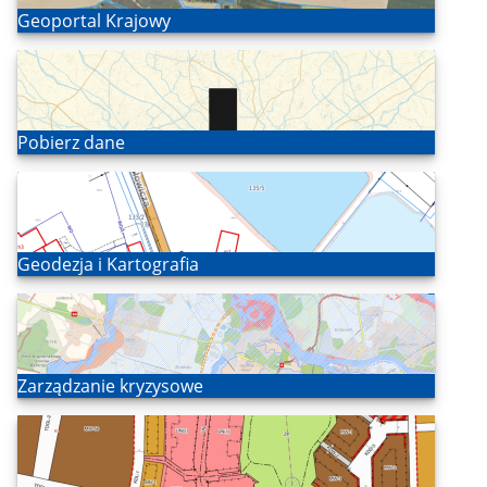
Otwórz
Geoportal Krajowy
Otwórz
Pobierz dane
Otwórz
Geodezja i Kartografia
Otwórz
Zarządzanie kryzysowe