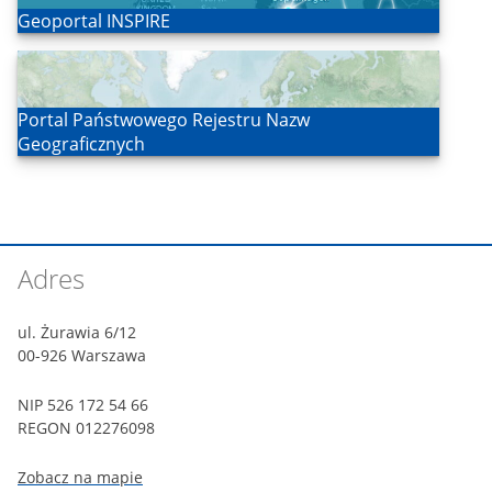
Otwórz
Geoportal INSPIRE
Otwórz
Portal Państwowego Rejestru Nazw
Geograficznych
Stopka
Adres
witryny
ul. Żurawia 6/12
00-926 Warszawa
NIP 526 172 54 66
REGON 012276098
Zobacz na mapie