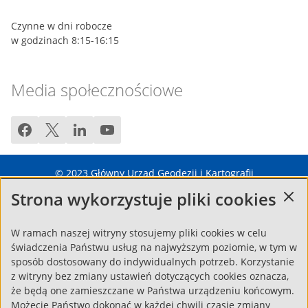
Czynne w dni robocze
w godzinach 8:15-16:15
Media społecznościowe
facebook
twitter
linkedin
youtube
© 2023
Główny Urząd Geodezji i Kartografii
Strona wykorzystuje pliki cookies
Regulamin
Pytania i odpowiedzi – FAQ
Mapa strony
Zgłoś błąd
OK
Polityka cookies
Deklaracja dostępności
W ramach naszej witryny stosujemy pliki cookies w celu
świadczenia Państwu usług na najwyższym poziomie, w tym w
sposób dostosowany do indywidualnych potrzeb. Korzystanie
z witryny bez zmiany ustawień dotyczących cookies oznacza,
że będą one zamieszczane w Państwa urządzeniu końcowym.
Możecie Państwo dokonać w każdej chwili czasie zmiany