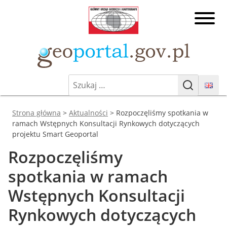
Przejdź
Główny
do
Urząd
treści
Geodezji
Geoporta
i
Kartografii
Szukaj:
Geoportal.gov.pl
Geoportal Infrastruktury
Szukaj
Informacji Przestrzennej
Jesteś tutaj:
Strona główna
>
Aktualności
>
Rozpoczęliśmy spotkania w
ramach Wstępnych Konsultacji Rynkowych dotyczących
projektu Smart Geoportal
Rozpoczęliśmy
spotkania w ramach
Wstępnych Konsultacji
Rynkowych dotyczących