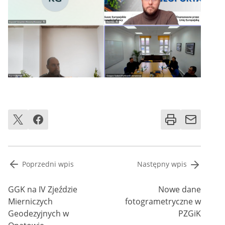
Nawigacja
Poprzedni wpis
Następny wpis
wpisu
GGK na IV Zjeździe
Nowe dane
Mierniczych
fotogrametryczne w
Geodezyjnych w
PZGiK