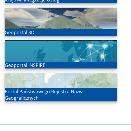
Otwórz
Geoportal 3D
Otwórz
Geoportal INSPIRE
Otwórz
Portal Państwowego Rejestru Nazw
Geograficznych
Stopka