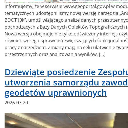
Informujemy, że w serwisie www.geoportal.gov.pl w mod
tematycznych udostępniliśmy nową wersję narzędzia „Ana
BDOT10k”, umożliwiającego analizę danych przestrzenny
pochodzących z Bazy Danych Obiektów Topograficznych 
Nowa wersja obejmuje nie tylko odświeżony interfejs użyt
również szereg usprawnień zwiększających funkcjonalnoś
pracy z narzędziem. Zmiany mają na celu ułatwienie twor
przestrzennych oraz analizowania wyników. […]
Dziewiąte posiedzenie Zespołu
utworzenia samorządu zawo
geodetów uprawnionych
Posted
2026-07-20
on