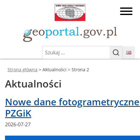
Przejdź
Główny
do
Urząd
treści
Geodezji
Geoporta
i
Kartografii
Szukaj:
Geoportal.gov.pl
Geoportal Infrastruktury
Szukaj
Informacji Przestrzennej
Jesteś tutaj:
Strona główna
> Aktualności > Strona 2
Aktualności
Nowe dane fotogrametryczne
PZGiK
Posted
2026-07-27
on