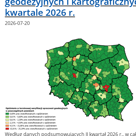
geodezyjnych i kartograficzny
kwartale 2026 r.
Posted
2026-07-20
on
Według danych podsumowujących II kwartał 2026 r., w cał