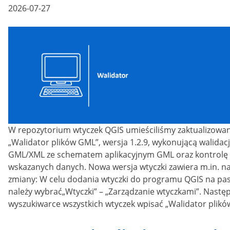
Posted
2026-07-27
on
W repozytorium wtyczek QGIS umieściliśmy zaktualizowa
„Walidator plików GML”, wersja 1.2.9, wykonującą walidac
GML/XML ze schematem aplikacyjnym GML oraz kontrolę
wskazanych danych. Nowa wersja wtyczki zawiera m.in. n
zmiany: W celu dodania wtyczki do programu QGIS na pas
należy wybrać„Wtyczki” – „Zarządzanie wtyczkami”. Nastę
wyszukiwarce wszystkich wtyczek wpisać „Walidator plikó