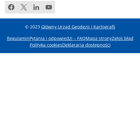
facebook
twitter
linkedin
youtube
© 2023
Główny Urząd Geodezji i Kartografii
Regulamin
Pytania i odpowiedzi – FAQ
Mapa strony
Zgłoś błąd
Polityka cookies
Deklaracja dostępności