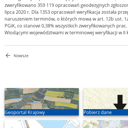
zweryfikowano 359 119 opracowań geodezyjnych zgłoszo
lipca 2020 r. Dla 1353 opracowań weryfikacja została pr
naruszeniem terminów, o których mowa w art. 12b ust. 1
PGiK, co stanowi 0,38% wszystkich zweryfikowanych prac.
Wiodącymi województwami w terminowej weryfikacji w II k
Stronicowanie
Nowsze
wpisów
Otwórz
Otwórz
Geoportal Krajowy
Pobierz dane