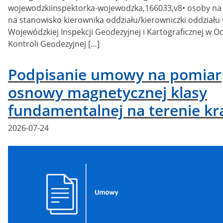
wojewodzkiinspektorka-wojewodzka,166033,v8• osoby na
na stanowisko kierownika oddziału/kierowniczki oddziału
Wojewódzkiej Inspekcji Geodezyjnej i Kartograficznej w O
Kontroli Geodezyjnej […]
Podpisanie umowy na pomiar
osnowy magnetycznej klasy
fundamentalnej na terenie kr
Posted
2026-07-24
on