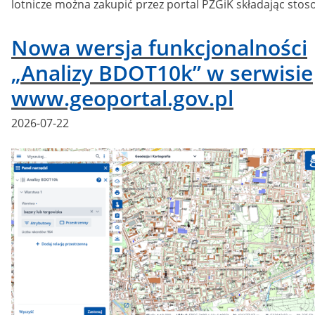
lotnicze można zakupić przez portal PZGiK składając sto
Nowa wersja funkcjonalności
„Analizy BDOT10k” w serwisie
www.geoportal.gov.pl
Posted
2026-07-22
on