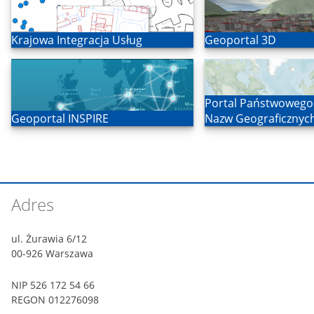
Otwórz
Otwórz
Krajowa Integracja Usług
Geoportal 3D
Otwórz
Portal Państwowego
Otwórz
Geoportal INSPIRE
Nazw Geograficznyc
Stopka
Adres
witryny
ul. Żurawia 6/12
00-926 Warszawa
NIP 526 172 54 66
REGON 012276098