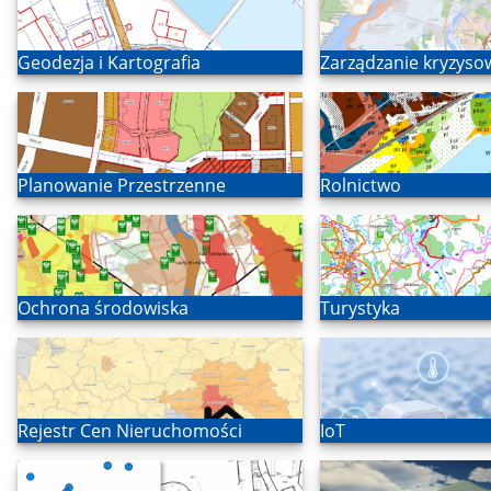
Otwórz
Otwórz
Geodezja i Kartografia
Zarządzanie kryzyso
Otwórz
Otwórz
Planowanie Przestrzenne
Rolnictwo
Otwórz
Otwórz
Ochrona środowiska
Turystyka
Otwórz
Otwórz
Rejestr Cen Nieruchomości
IoT