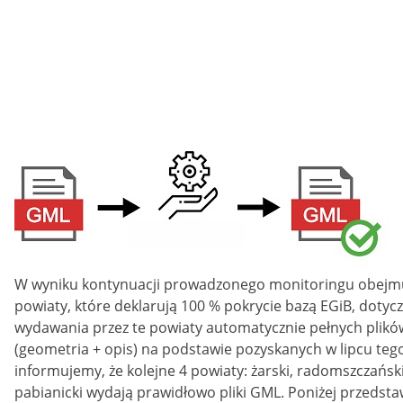
on
W wyniku kontynuacji prowadzonego monitoringu obejm
powiaty, które deklarują 100 % pokrycie bazą EGiB, dotyc
wydawania przez te powiaty automatycznie pełnych plik
(geometria + opis) na podstawie pozyskanych w lipcu teg
informujemy, że kolejne 4 powiaty: żarski, radomszczański
pabianicki wydają prawidłowo pliki GML. Poniżej przedsta