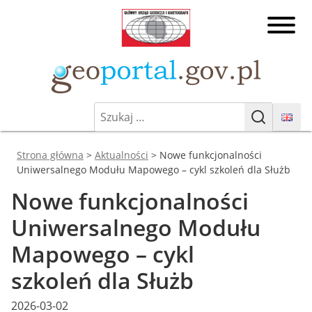
Przejdź
Główny
do
Urząd
treści
Geodezji
Geoporta
i
Kartografii
Szukaj:
Geoportal.gov.pl
Geoportal Infrastruktury
Szukaj
Informacji Przestrzennej
Jesteś tutaj:
Strona główna
>
Aktualności
>
Nowe funkcjonalności
Uniwersalnego Modułu Mapowego – cykl szkoleń dla Służb
Nowe funkcjonalności
Uniwersalnego Modułu
Mapowego – cykl
szkoleń dla Służb
Posted
2026-03-02