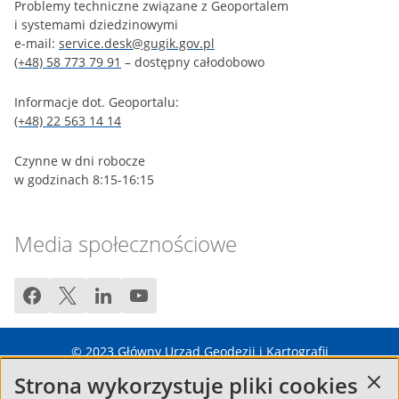
Problemy techniczne związane z Geoportalem
i systemami dziedzinowymi
e-mail:
service.desk@gugik.gov.pl
(+48) 58 773 79 91
– dostępny całodobowo
Informacje dot. Geoportalu:
(+48) 22 563 14 14
Czynne w dni robocze
w godzinach 8:15-16:15
Media społecznościowe
facebook
twitter
linkedin
youtube
© 2023
Główny Urząd Geodezji i Kartografii
Strona wykorzystuje pliki cookies
Regulamin
Pytania i odpowiedzi – FAQ
Mapa strony
Zgłoś błąd