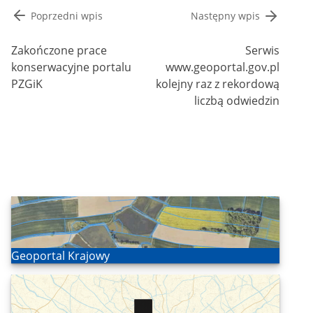
Nawigacja
Poprzedni wpis
Następny wpis
wpisu
Zakończone prace
Serwis
konserwacyjne portalu
www.geoportal.gov.pl
PZGiK
kolejny raz z rekordową
liczbą odwiedzin
Otwórz
Geoportal Krajowy