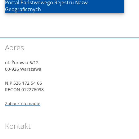
Otwórz
Portal Państwowego Rejestru Nazw
Geograficznych
Stopka
Adres
witryny
ul. Żurawia 6/12
00-926 Warszawa
NIP 526 172 54 66
REGON 012276098
Zobacz na mapie
Kontakt