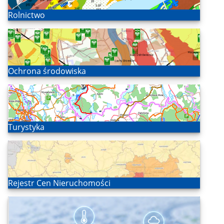
Otwórz
Rolnictwo
Otwórz
Ochrona środowiska
Otwórz
Turystyka
Otwórz
Rejestr Cen Nieruchomości