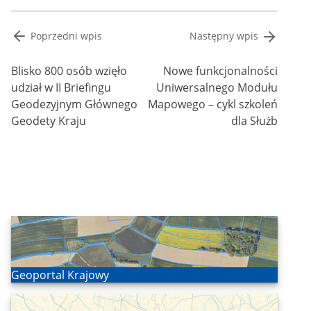
Nawigacja
Poprzedni wpis
Następny wpis
wpisu
Blisko 800 osób wzięło
Nowe funkcjonalności
udział w II Briefingu
Uniwersalnego Modułu
Geodezyjnym Głównego
Mapowego – cykl szkoleń
Geodety Kraju
dla Służb
Otwórz
Geoportal Krajowy