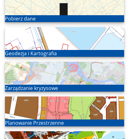
Otwórz
Pobierz dane
Otwórz
Geodezja i Kartografia
Otwórz
Zarządzanie kryzysowe
Otwórz
Planowanie Przestrzenne