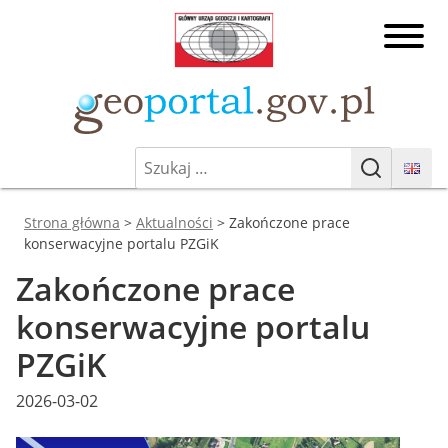
Przejdź
Główny
do
Urząd
treści
Geodezji
Geoporta
i
Kartografii
Szukaj:
Geoportal.gov.pl
Geoportal Infrastruktury
Szukaj
Informacji Przestrzennej
Jesteś tutaj:
Strona główna
>
Aktualności
>
Zakończone prace
konserwacyjne portalu PZGiK
Zakończone prace
konserwacyjne portalu
PZGiK
Posted
2026-03-02
on