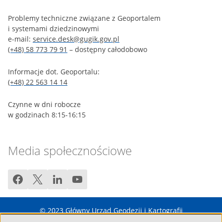
Problemy techniczne związane z Geoportalem
i systemami dziedzinowymi
e-mail:
service.desk@gugik.gov.pl
(+48) 58 773 79 91
– dostępny całodobowo
Informacje dot. Geoportalu:
(+48) 22 563 14 14
Czynne w dni robocze
w godzinach 8:15-16:15
Media społecznościowe
facebook
twitter
linkedin
youtube
© 2023
Główny Urząd Geodezji i Kartografii