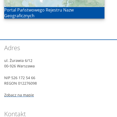
Otwórz
Portal Państwowego Rejestru Nazw
Geograficznych
Stopka
Adres
witryny
ul. Żurawia 6/12
00-926 Warszawa
NIP 526 172 54 66
REGON 012276098
Zobacz na mapie
Kontakt