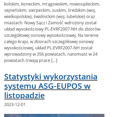
kolskim, koneckim, mrągowskim, nowosądeckim,
sejneńskim, sierpeckim, suskim, średzkim (woj.
wielkopolskie), świdnickim (woj. lubelskie) oraz
miastach: Nowy Sącz i Zamość wdrożony został
układ wysokościowy PL-EVRF2007-NH do zbiorów
szczegółowej osnowy wysokościowej. Na terenie
całego kraju, w zbiorach szczegółowej osnowy
wysokościowej, układ PL-EVRF2007-NH został
wprowadzony w 356 powiatach, natomiast w 24
powiatach trwają prace […]
Statystyki wykorzystania
systemu ASG-EUPOS w
listopadzie
Posted
2023-12-01
on