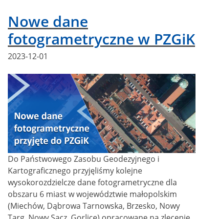
Nowe dane
fotogrametryczne w PZGiK
Posted
2023-12-01
on
Do Państwowego Zasobu Geodezyjnego i
Kartograficznego przyjęliśmy kolejne
wysokorozdzielcze dane fotogrametryczne dla
obszaru 6 miast w województwie małopolskim
(Miechów, Dąbrowa Tarnowska, Brzesko, Nowy
Targ, Nowy Sącz, Gorlice) opracowane na zlecenie