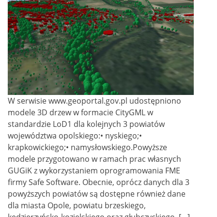
W serwisie www.geoportal.gov.pl udostępniono
modele 3D drzew w formacie CityGML w
standardzie LoD1 dla kolejnych 3 powiatów
województwa opolskiego:• nyskiego;•
krapkowickiego;• namysłowskiego.Powyższe
modele przygotowano w ramach prac własnych
GUGiK z wykorzystaniem oprogramowania FME
firmy Safe Software. Obecnie, oprócz danych dla 3
powyższych powiatów są dostępne również dane
dla miasta Opole, powiatu brzeskiego,
kędzierzyńsko-kozielskiego oraz głubczyckiego. […]