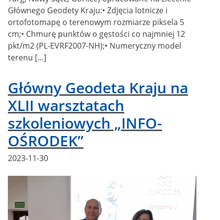
Głównego Geodety Kraju:• Zdjęcia lotnicze i
ortofotomapę o terenowym rozmiarze piksela 5
cm;• Chmurę punktów o gęstości co najmniej 12
pkt/m2 (PL-EVRF2007-NH);• Numeryczny model
terenu […]
Główny Geodeta Kraju na
XLII warsztatach
szkoleniowych „INFO-
OŚRODEK”
Posted
2023-11-30
on