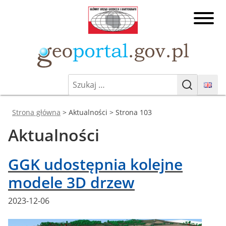
Przejdź
Główny
do
Urząd
treści
Geodezji
Geoporta
i
Kartografii
Szukaj:
Geoportal.gov.pl
Geoportal Infrastruktury
Szukaj
Informacji Przestrzennej
Jesteś tutaj:
Strona główna
> Aktualności > Strona 103
Aktualności
GGK udostępnia kolejne
modele 3D drzew
Posted
2023-12-06
on