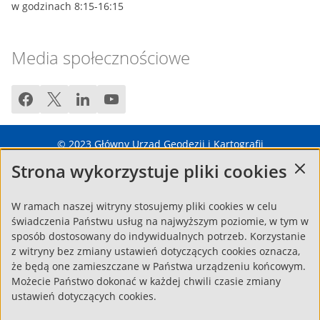
w godzinach 8:15-16:15
Media społecznościowe
facebook
twitter
linkedin
youtube
© 2023
Główny Urząd Geodezji i Kartografii
Strona wykorzystuje pliki cookies
Regulamin
Pytania i odpowiedzi – FAQ
Mapa strony
Zgłoś błąd
OK
Polityka cookies
Deklaracja dostępności
W ramach naszej witryny stosujemy pliki cookies w celu
świadczenia Państwu usług na najwyższym poziomie, w tym w
sposób dostosowany do indywidualnych potrzeb. Korzystanie
z witryny bez zmiany ustawień dotyczących cookies oznacza,
że będą one zamieszczane w Państwa urządzeniu końcowym.
Możecie Państwo dokonać w każdej chwili czasie zmiany
ustawień dotyczących cookies.