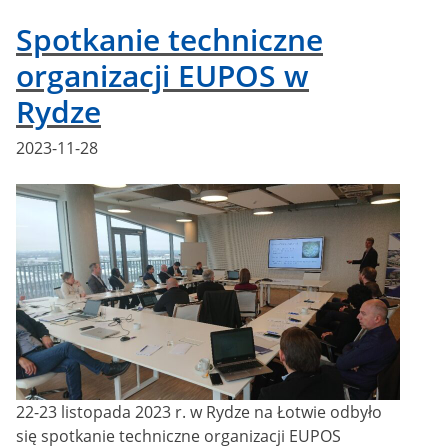
Spotkanie techniczne
organizacji EUPOS w
Rydze
Posted
2023-11-28
on
22-23 listopada 2023 r. w Rydze na Łotwie odbyło
się spotkanie techniczne organizacji EUPOS