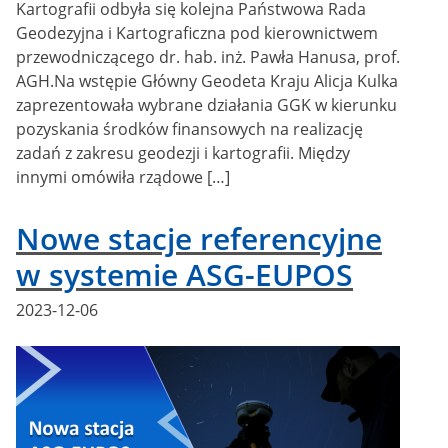
Kartografii odbyła się kolejna Państwowa Rada
Geodezyjna i Kartograficzna pod kierownictwem
przewodniczącego dr. hab. inż. Pawła Hanusa, prof.
AGH.Na wstępie Główny Geodeta Kraju Alicja Kulka
zaprezentowała wybrane działania GGK w kierunku
pozyskania środków finansowych na realizację
zadań z zakresu geodezji i kartografii. Między
innymi omówiła rządowe […]
Nowe stacje referencyjne
w systemie ASG-EUPOS
Posted
2023-12-06
on